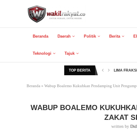
Beranda
Daerah
Politik
Berita
E
Teknologi
Tajuk
TOP BERITA
LIMA FRAKSI
MOBIL DIPI
SEGINI HAR
MOBIL UNTU
KETIKA PEN
MOBIL DINA
KERJA SENY
KETIKA DPR
IRONI! ZEN
Beranda
»
Wabup Boalemo Kukuhkan Pendamping Unit Pengumpu
WABUP BOALEMO KUKUHKAN
ZAKAT S
written by
Did