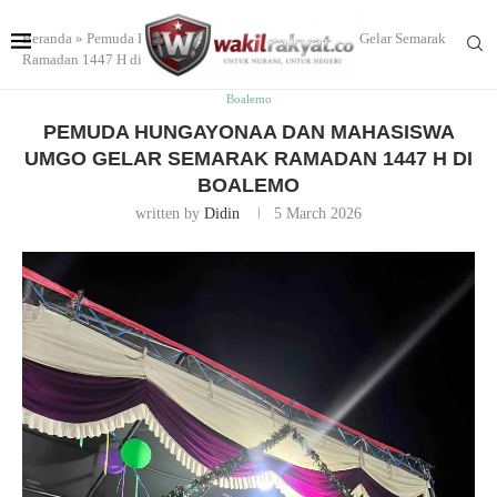
Beranda
»
Pemuda Hungayonaa dan Mahasiswa UMGO Gelar Semarak
Ramadan 1447 H di Boalemo
Boalemo
PEMUDA HUNGAYONAA DAN MAHASISWA
UMGO GELAR SEMARAK RAMADAN 1447 H DI
BOALEMO
written by
Didin
5 March 2026