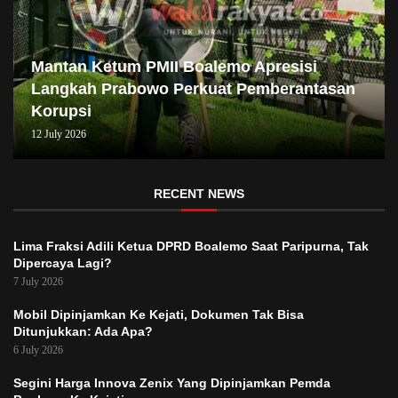
Mantan Ketum PMII Boalemo Apresisi
Langkah Prabowo Perkuat Pemberantasan
Korupsi
12 July 2026
RECENT NEWS
Lima Fraksi Adili Ketua DPRD Boalemo Saat Paripurna, Tak
Dipercaya Lagi?
7 July 2026
Mobil Dipinjamkan Ke Kejati, Dokumen Tak Bisa
Ditunjukkan: Ada Apa?
6 July 2026
Segini Harga Innova Zenix Yang Dipinjamkan Pemda