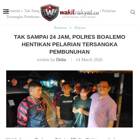
Beranda
»
Tak Sampai 24 Jam, Polres Boalemo Hentikan Pelarian
Tersangka Pembunuhan
Boalemo
Hukum
TAK SAMPAI 24 JAM, POLRES BOALEMO
HENTIKAN PELARIAN TERSANGKA
PEMBUNUHAN
written by
Didin
14 March 2026